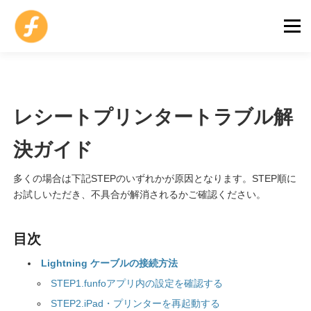
コ
ン
メニュ
テ
ン
ツ
モバイルオーダー
POSレジ
AI POS
導入事例
へ
ス
レシートプリンタートラブル解
キ
料金プランと機器
サポートセンター
お問い合わせ
ッ
決ガイド
プ
アカウント作成
店舗ログイン
多くの場合は下記STEPのいずれかが原因となります。STEP順に
無料
beta
お試しいただき、不具合が解消されるかご確認ください。
目次
Lightning ケーブルの接続方法
STEP1.funfoアプリ内の設定を確認する
STEP2.iPad・プリンターを再起動する