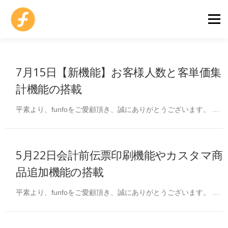
コ
ン
メニュ
テ
ン
ツ
モバイルオーダー
POSレジ
AI POS
導入事例
へ
7月15日【新機能】お客様人数と客単価集
ス
計機能の搭載
キ
料金プランと機器
サポートセンター
お問い合わせ
ッ
平素より、funfoをご愛顧頂き、誠にありがとうございます。 …
プ
アカウント作成
店舗ログイン
無料
beta
5月22日会計前伝票印刷機能やカスタマ商
品追加機能の搭載
平素より、funfoをご愛顧頂き、誠にありがとうございます。 …