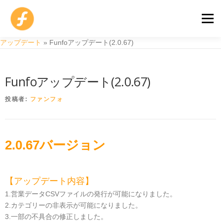
コ
ン
メニュ
テ
ン
アップデート
»
Funfoアップデート(2.0.67)
ツ
モバイルオーダー
POSレジ
AI POS
導入事例
へ
ス
Funfoアップデート(2.0.67)
キ
料金プランと機器
サポートセンター
お問い合わせ
ッ
投稿者:
ファンフォ
プ
アカウント作成
店舗ログイン
無料
beta
2.0.67バージョン
【アップデート内容】
1.営業データCSVファイルの発行が可能になりました。
2.カテゴリーの非表示が可能になりました。
3.一部の不具合の修正しました。