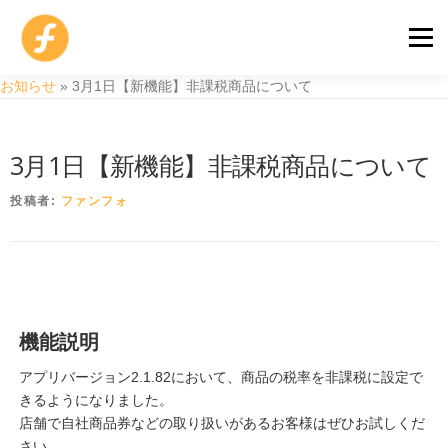
コ
ン
メニュ
テ
ン
お知らせ
»
3月1日【新機能】非課税商品について
ツ
モバイルオーダー
POSレジ
AI POS
導入事例
へ
ス
3月1日【新機能】非課税商品について
キ
料金プランと機器
サポートセンター
お問い合わせ
ッ
投稿者:
ファンフォ
プ
アカウント作成
店舗ログイン
無料
beta
機能説明
アプリバージョン2.1.82において、商品の税率を非課税に設定で
きるようになりました。
店舗で自社商品券などの取り扱いがあるお客様はぜひお試しくだ
さい。