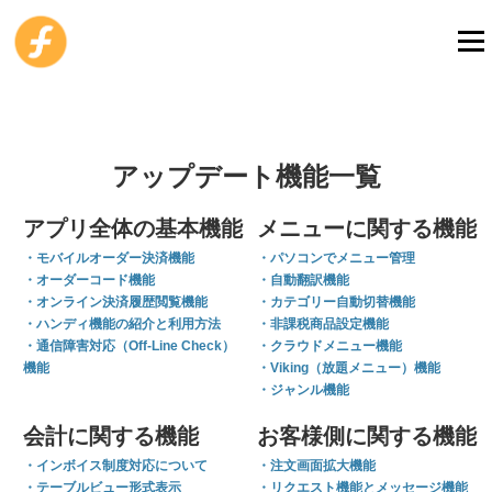
コ
ン
メニ
テ
ン
ツ
モバイルオーダー
POSレジ
AI POS
導入事例
へ
ス
アップデート機能一覧
キ
料金プランと機器
サポートセンター
お問い合わせ
ッ
アプリ全体の基本機能
メニューに関する機能
プ
・モバイルオーダー決済機能
・パソコンでメニュー管理
アカウント作成
店舗ログイン
・オーダーコード機能
・自動翻訳機能
無料
beta
・オンライン決済履歴閲覧機能
・カテゴリー自動切替機能
・ハンディ機能の紹介と利用方法
・非課税商品設定機能
・通信障害対応（Off-Line Check）
・クラウドメニュー機能
機能
・Viking（放題メニュー）機能
・ジャンル機能
会計に関する機能
お客様側に関する機能
・インボイス制度対応について
・注文画面拡大機能
・テーブルビュー形式表示
・リクエスト機能とメッセージ機能